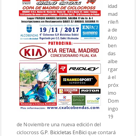
idad
CLASIFICACIONES
mad
rileñ
MEDIA
a de
Alco
CONTACTO
ben
das
albe
rgar
á el
próx
imo
Dom
ingo
19
de Noviembre una nueva edición del
ciclocross
G.P. Bicicletas EnBici
que contará