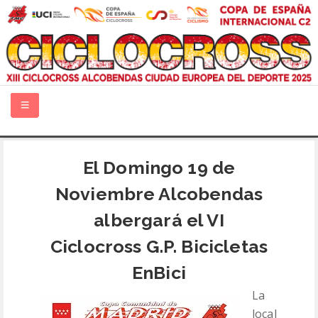
INICIO
El Domingo 19 de
Noviembre Alcobendas
GUÍA TÉCNICA
albergará el VI
QUIÉNES SOMOS
Ciclocross G.P. Bicicletas
INFORMACIÓN
EnBici
La
PATROCINADORES
local