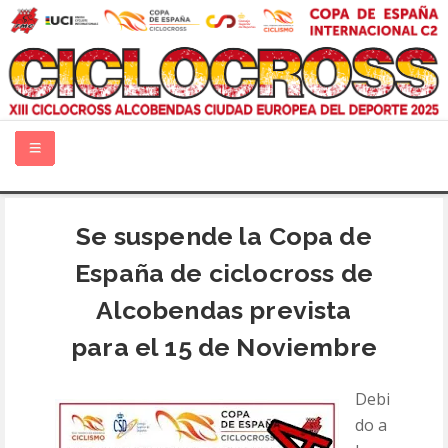
INICIO
Se suspende la Copa de
España de ciclocross de
GUÍA TÉCNICA
Alcobendas prevista
QUIÉNES SOMOS
para el 15 de Noviembre
INFORMACIÓN
Debi
do a
PATROCINADORES