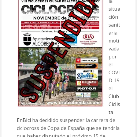
la
situa
CLASIFICACIONES
ción
sanit
MEDIA
aria
moti
CONTACTO
vada
por
el
COVI
D-19
el
Club
Ciclis
ta
EnBici
ha decidido suspender la carrera de
ciclocross de Copa de España que se tendría
que haber disputado el próximo 15 de